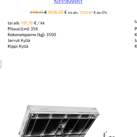
KIPPIKÄRRY
Alkuperäinen
Nykyinen
9701,15
€
9036,00
€
sis alv,
7200,00
€
alv 0%
hinta
hinta
t
tai alk.
195,78
€
/ kk
oli:
on:
Pituus (cm):
356
P
9701,15 €.
9036,00 €.
Kokonaispaino (kg):
3500
K
Jarrut:
Kyllä
J
Kippi:
Kyllä
K
UOTE
LENNUKSESSA