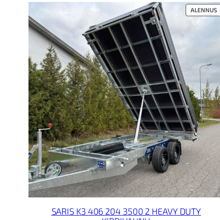
T
ALENNUS
A
SARIS K3 406 204 3500 2 HEAVY DUTY