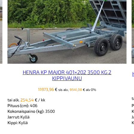
HENRA KP MAJOR 401×202 3500 KG 2
KIPPIVAUNU
11973,96
€
sis alv,
9541,00
€
alv 0%
t
tai alk.
254,54
€
/ kk
Pituus (cm):
406
P
Kokonaispaino (kg):
3500
K
Jarrut:
Kyllä
J
Kippi:
Kyllä
K