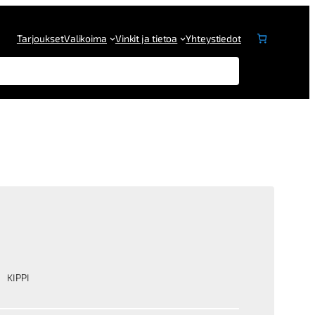
Tarjoukset
Valikoima
Vinkit ja tietoa
Yhteystiedot
KIPPI