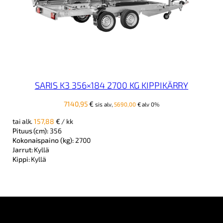
SARIS K3 356×184 2700 KG KIPPIKÄRRY
7140,95
€
sis alv,
5690,00
€
alv 0%
tai alk.
157,88
€
/ kk
Pituus (cm):
356
Kokonaispaino (kg):
2700
Jarrut:
Kyllä
Kippi:
Kyllä