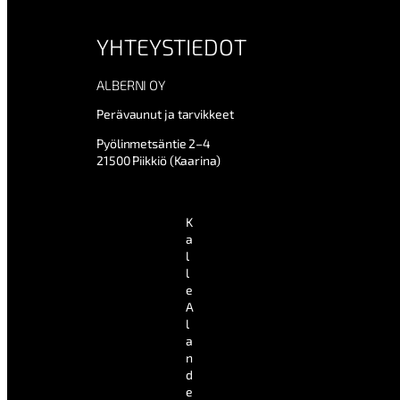
YHTEYSTIEDOT
ALBERNI OY
Perävaunut ja tarvikkeet
Pyölinmetsäntie 2–4
21500 Piikkiö (Kaarina)
K
a
l
l
e
A
l
a
n
d
e