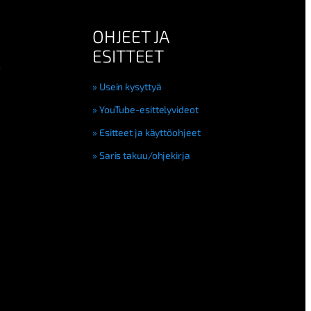
OHJEET JA
ESITTEET
n
Usein kysyttyä
YouTube-esittelyvideot
Esitteet ja käyttöohjeet
Saris takuu/ohjekirja