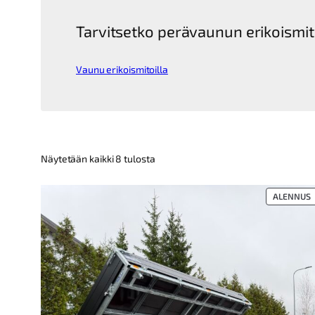
Tarvitsetko perävaunun erikoismit
Vaunu erikoismitoilla
Kallein
Näytetään kaikki 8 tulosta
ensin
T
ALENNUS
A