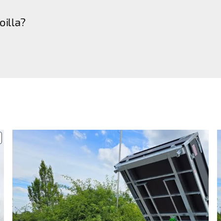
oilla?
UOTE
LENNUKSESSA