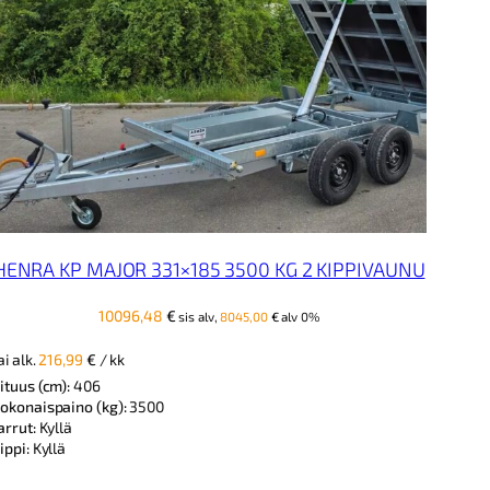
HENRA KP MAJOR 331×185 3500 KG 2 KIPPIVAUNU
10096,48
€
sis alv,
8045,00
€
alv 0%
ai alk.
216,99
€
/ kk
ituus (cm):
406
okonaispaino (kg):
3500
arrut:
Kyllä
ippi:
Kyllä