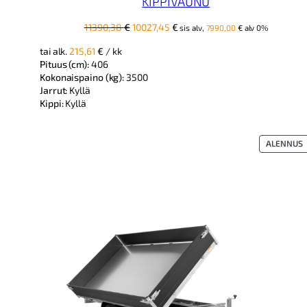
KIPPIVAUNU
Alkuperäinen
Nykyinen
11390,38
€
10027,45
€
sis alv,
7990,00
€
alv 0%
hinta
hinta
tai alk.
215,61
€
/ kk
oli:
on:
Pituus (cm):
406
11390,38 €.
10027,45 €.
Kokonaispaino (kg):
3500
Jarrut:
Kyllä
Kippi:
Kyllä
T
ALENNUS
A