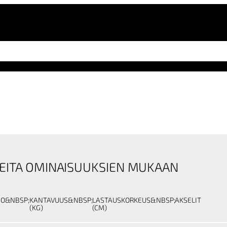
EITA OMINAISUUKSIEN MUKAAN
NO&NBSP;
KANTAVUUS&NBSP;
LASTAUSKORKEUS&NBSP;
AKSELIT
(KG)
(CM)