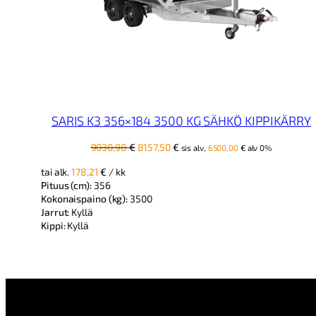
SARIS K3 356×184 3500 KG SÄHKÖ KIPPIKÄRRY
Alkuperäinen
Nykyinen
9030,98
€
8157,50
€
sis alv,
6500,00
€
alv 0%
hinta
hinta
tai alk.
178,21
€
/ kk
oli:
on:
Pituus (cm):
356
9030,98 €.
8157,50 €.
Kokonaispaino (kg):
3500
Jarrut:
Kyllä
Kippi:
Kyllä