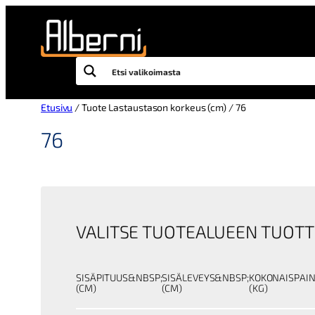
Siirry
sisältöön
Etusivu
/ Tuote Lastaustason korkeus (cm) / 76
76
VALITSE TUOTEALUEEN TUOTT
SISÄPITUUS&NBSP;
SISÄLEVEYS&NBSP;
KOKONAISPAI
(CM)
(CM)
(KG)