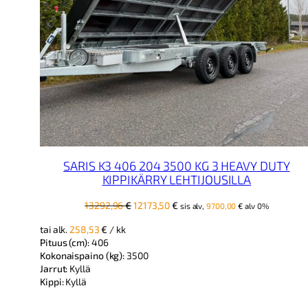
SARIS K3 406 204 3500 KG 3 HEAVY DUTY
KIPPIKÄRRY LEHTIJOUSILLA
Alkuperäinen
Nykyinen
13292,96
€
12173,50
€
sis alv,
9700,00
€
alv 0%
hinta
hinta
tai alk.
258,53
€
/ kk
oli:
on:
Pituus (cm):
406
13292,96 €.
12173,50 €.
Kokonaispaino (kg):
3500
Jarrut:
Kyllä
Kippi:
Kyllä