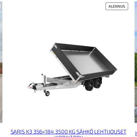
UOTE
TUOTE
ALENNUS
LENNUKSESSA
ALENN
SARIS K3 356×184 3500 KG SÄHKÖ LEHTIJOUSET