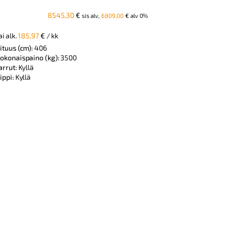
8545,30
€
sis alv,
6809,00
€
alv 0%
ai alk.
185,97
€
/ kk
ituus (cm):
406
okonaispaino (kg):
3500
arrut:
Kyllä
ippi:
Kyllä