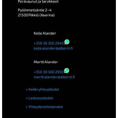
Perävaunut ja tarvikkeet
Pyölinmetsäntie 2–4
21500 Piikkiö (Kaarina)
Kalle Alander
+358 50 300 2940
kalle.alander@alberni.fi
Martti Alander
+358 50 300 2950
martti.alander@alberni.fi
Kaikki yhteystiedot
Laskutustiedot
Yhteydenottolomake