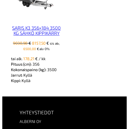
SARIS K3 356×184 3500
KG SÄHKÖ KIPPIKÄRRY
Alkuperäinen
Nykyinen
9030,98
€
8157,50
€
sis alv,
hinta
hinta
6500,00
€
alv 0%
oli:
on:
tai alk.
178,21
€
/ kk
9030,98 €.
8157,50 €.
Pituus (cm):
356
Kokonaispaino (kg):
3500
Jarrut:
Kyllä
Kippi:
Kyllä
YHTEYSTIEDOT
ALBERNI OY