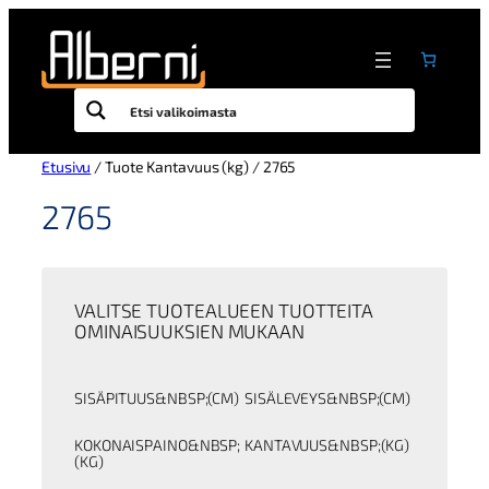
Siirry
sisältöön
Etusivu
/ Tuote Kantavuus (kg) / 2765
2765
VALITSE TUOTEALUEEN TUOTTEITA
OMINAISUUKSIEN MUKAAN
SISÄPITUUS&NBSP;(CM)
SISÄLEVEYS&NBSP;(CM)
KOKONAISPAINO&NBSP;
KANTAVUUS&NBSP;(KG)
(KG)