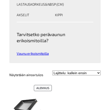
LASTAUSKORKEUS&NBSP;(CM)
AKSELIT
KIPPI
Tarvitsetko perävaunun
erikoismitoilla?
Vaunu erikoismitoilla
Näytetään ainoa tulos
TUOTE
ALENNUS
ALENNUKSESSA