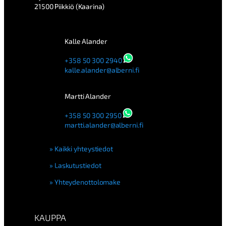
21500 Piikkiö (Kaarina)
Kalle Alander
+358 50 300 2940
kalle.alander@alberni.fi
Martti Alander
+358 50 300 2950
martti.alander@alberni.fi
Kaikki yhteystiedot
Laskutustiedot
Yhteydenottolomake
KAUPPA