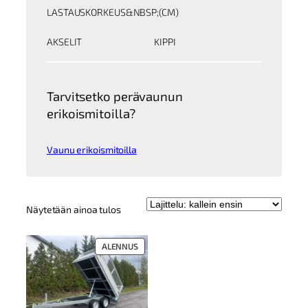
LASTAUSKORKEUS&NBSP;(CM)
AKSELIT
KIPPI
Tarvitsetko perävaunun
erikoismitoilla?
Vaunu erikoismitoilla
Näytetään ainoa tulos
TUOTE
ALENNUS
ALENNUKSESSA