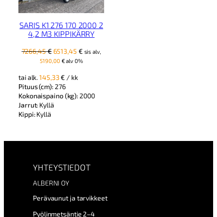
SARIS K1 276 170 2000 2
4,2 M3 KIPPIKÄRRY
Alkuperäinen
Nykyinen
7266,45
€
6513,45
€
sis alv,
hinta
hinta
5190,00
€
alv 0%
oli:
on:
tai alk.
145,33
€
/ kk
7266,45 €.
6513,45 €.
Pituus (cm):
276
Kokonaispaino (kg):
2000
Jarrut:
Kyllä
Kippi:
Kyllä
YHTEYSTIEDOT
ALBERNI OY
Perävaunut ja tarvikkeet
Pyölinmetsäntie 2–4