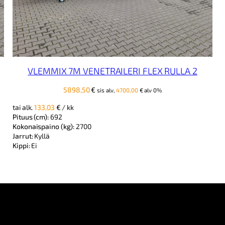
VLEMMIX 7M VENETRAILERI FLEX RULLA 2
5898,50
€
sis alv,
4700,00
€
alv 0%
tai alk.
133,03
€
/ kk
Pituus (cm):
692
Kokonaispaino (kg):
2700
Jarrut:
Kyllä
Kippi:
Ei