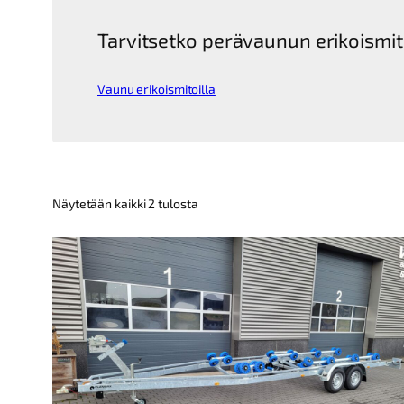
Tarvitsetko perävaunun erikoismit
Vaunu erikoismitoilla
Kallein
Näytetään kaikki 2 tulosta
ensin