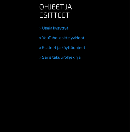
OHJEET JA
ESITTEET
n
Usein kysyttyä
YouTube-esittelyvideot
Esitteet ja käyttöohjeet
Saris takuu/ohjekirja