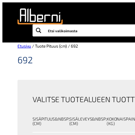
Siirry
sisältöön
Etusivu
/ Tuote Pituus (cm) / 692
692
VALITSE TUOTEALUEEN TUOTT
SISÄPITUUS&NBSP;
SISÄLEVEYS&NBSP;
KOKONAISPAI
(CM)
(CM)
(KG)