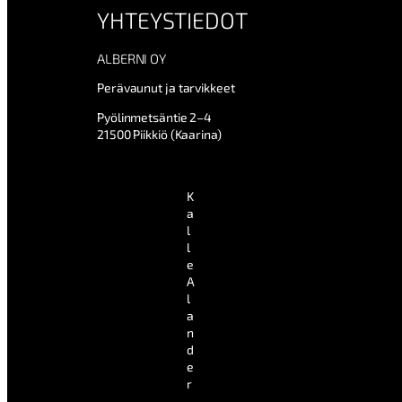
YHTEYSTIEDOT
ALBERNI OY
Perävaunut ja tarvikkeet
Pyölinmetsäntie 2–4
21500 Piikkiö (Kaarina)
K
a
l
l
e
A
l
a
n
d
e
r