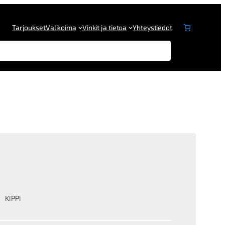
Tarjoukset
Valikoima
Vinkit ja tietoa
Yhteystiedot
KIPPI