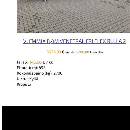
VLEMMIX 8,4M VENETRAILERI FLEX RULLA 2
6526,00
€
sis alv,
5200,00
€
alv 0%
tai alk.
145,58
€
/ kk
Pituus (cm):
692
Kokonaispaino (kg):
2700
Jarrut:
Kyllä
Kippi:
Ei