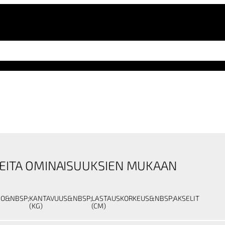
EITA OMINAISUUKSIEN MUKAAN
NO&NBSP;
KANTAVUUS&NBSP;
LASTAUSKORKEUS&NBSP;
AKSELIT
(KG)
(CM)