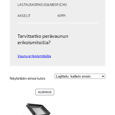
LASTAUSKORKEUS&NBSP;(CM)
AKSELIT
KIPPI
Tarvitsetko perävaunun
erikoismitoilla?
Vaunu erikoismitoilla
Näytetään ainoa tulos
TUOTE
ALENNUS
ALENNUKSESSA