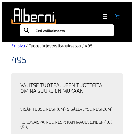
Siirry
sisältöön
Etusivu
/ Tuote Järjestys listauksessa / 495
495
VALITSE TUOTEALUEEN TUOTTEITA
OMINAISUUKSIEN MUKAAN
SISÄPITUUS&NBSP;(CM)
SISÄLEVEYS&NBSP;(CM)
KOKONAISPAINO&NBSP;
KANTAVUUS&NBSP;(KG)
(KG)