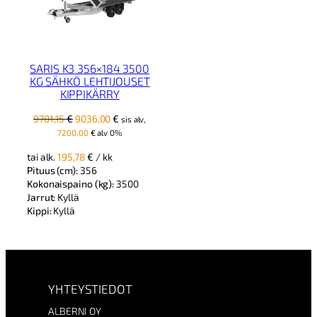
SARIS K3 356×184 3500
KG SÄHKÖ LEHTIJOUSET
KIPPIKÄRRY
Alkuperäinen
Nykyinen
9701,15
€
9036,00
€
sis alv,
hinta
hinta
7200,00
€
alv 0%
oli:
on:
tai alk.
195,78
€
/ kk
9701,15 €.
9036,00 €.
Pituus (cm):
356
Kokonaispaino (kg):
3500
Jarrut:
Kyllä
Kippi:
Kyllä
YHTEYSTIEDOT
ALBERNI OY