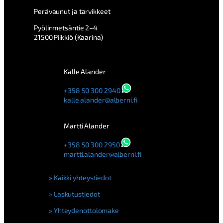
Perävaunut ja tarvikkeet
Pyölinmetsäntie 2–4
21500 Piikkiö (Kaarina)
Kalle Alander
+358 50 300 2940
kalle.alander@alberni.fi
Martti Alander
+358 50 300 2950
martti.alander@alberni.fi
Kaikki yhteystiedot
Laskutustiedot
Yhteydenottolomake