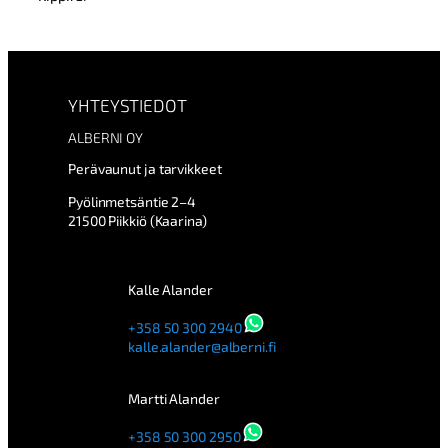
YHTEYSTIEDOT
ALBERNI OY
Perävaunut ja tarvikkeet
Pyölinmetsäntie 2–4
21500 Piikkiö (Kaarina)
Kalle Alander
+358 50 300 2940
kalle.alander@alberni.fi
Martti Alander
+358 50 300 2950