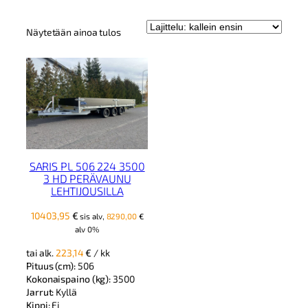
Näytetään ainoa tulos
SARIS PL 506 224 3500
3 HD PERÄVAUNU
LEHTIJOUSILLA
10403,95
€
sis alv,
8290,00
€
alv 0%
tai alk.
223,14
€
/ kk
Pituus (cm):
506
Kokonaispaino (kg):
3500
Jarrut:
Kyllä
Kippi:
Ei