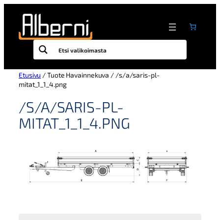
Siirry
sisältöön
Etusivu
/ Tuote Havainnekuva / /s/a/saris-pl-
mitat_1_1_4.png
/S/A/SARIS-PL-
MITAT_1_1_4.PNG