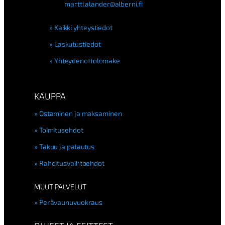
martti.alander@alberni.fi
Kaikki yhteystiedot
Laskutustiedot
Yhteydenottolomake
KAUPPA
Ostaminen ja maksaminen
Toimitusehdot
Takuu ja palautus
Rahoitusvaihtoehdot
MUUT PALVELUT
Perävaunuvuokraus