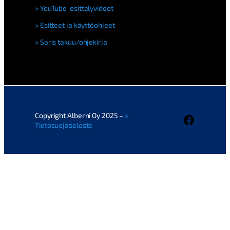
YouTube-esittelyvideot
Esitteet ja käyttöohjeet
Saris takuu/ohjekirja
Copyright Alberni Oy 2025 –
Faceboo
Tietosuojaseloste