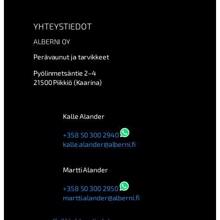
YHTEYSTIEDOT
ALBERNI OY
Perävaunut ja tarvikkeet
Pyölinmetsäntie 2–4
21500 Piikkiö (Kaarina)
Kalle Alander
+358 50 300 2940
kalle.alander@alberni.fi
Martti Alander
+358 50 300 2950
martti.alander@alberni.fi