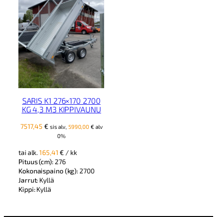
SARIS K1 276×170 2700
KG 4,3 M3 KIPPIVAUNU
7517,45
€
sis alv,
5990,00
€
alv
0%
tai alk.
165,41
€
/ kk
Pituus (cm):
276
Kokonaispaino (kg):
2700
Jarrut:
Kyllä
Kippi:
Kyllä