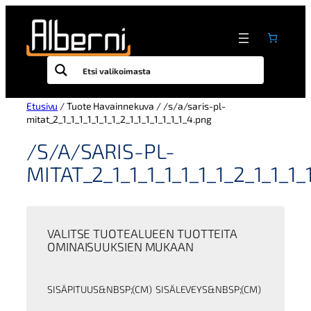
Siirry
sisältöön
Etusivu
/ Tuote Havainnekuva / /s/a/saris-pl-
mitat_2_1_1_1_1_1_1_1_2_1_1_1_1_1_1_1_4.png
/S/A/SARIS-PL-
MITAT_2_1_1_1_1_1_1_1_2_1_1_1_
VALITSE TUOTEALUEEN TUOTTEITA
OMINAISUUKSIEN MUKAAN
SISÄPITUUS&NBSP;(CM)
SISÄLEVEYS&NBSP;(CM)