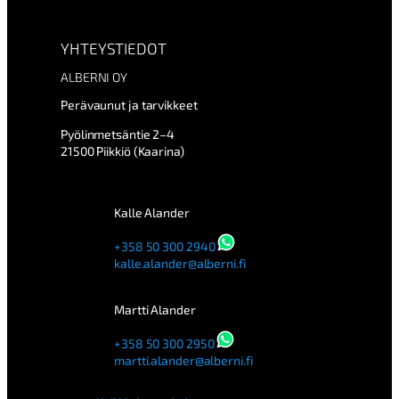
YHTEYSTIEDOT
ALBERNI OY
Perävaunut ja tarvikkeet
Pyölinmetsäntie 2–4
21500 Piikkiö (Kaarina)
Kalle Alander
+358 50 300 2940
kalle.alander@alberni.fi
Martti Alander
+358 50 300 2950
martti.alander@alberni.fi