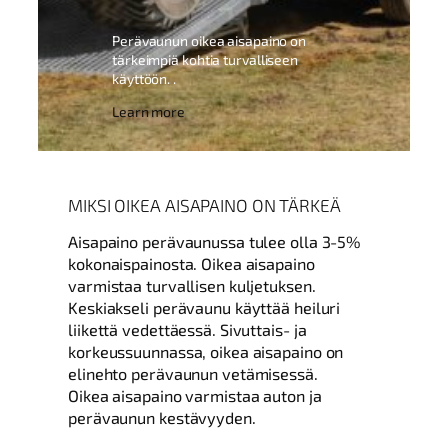
Perävaunun oikea aisapaino on
tärkeimpiä kohtia turvalliseen
käyttöön. .
Learn more
MIKSI OIKEA AISAPAINO ON TÄRKEÄ
Aisapaino perävaunussa tulee olla 3-5%
kokonaispainosta. Oikea aisapaino
varmistaa turvallisen kuljetuksen.
Keskiakseli perävaunu käyttää heiluri
liikettä vedettäessä. Sivuttais- ja
korkeussuunnassa, oikea aisapaino on
elinehto perävaunun vetämisessä.
Oikea aisapaino varmistaa auton ja
perävaunun kestävyyden.