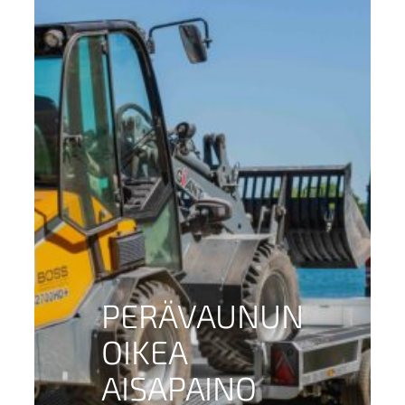
PERÄVAUNUN
OIKEA
AISAPAINO